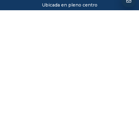
Ubicada en pleno centro
Eventos de ciudad
Permite acciones globales
Cubierta parcialmente
Asegurando el evento al 100%